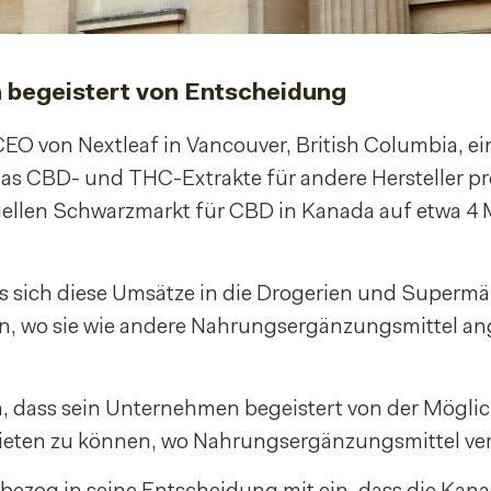
begeistert von Entscheidung
CEO von Nextleaf in Vancouver, British Columbia, e
s CBD- und THC-Extrakte für andere Hersteller pr
uellen Schwarzmarkt für CBD in Kanada auf etwa 4 
ss sich diese Umsätze in die Drogerien und Supermä
n, wo sie wie andere Nahrungsergänzungsmittel a
, dass sein Unternehmen begeistert von der Möglich
nbieten zu können, wo Nahrungsergänzungsmittel ve
bezog in seine Entscheidung mit ein, dass die Kana