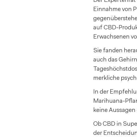
Einnahme von Pr
gegenüberstehe
auf CBD-Produkt
Erwachsenen vo
Sie fanden herau
auch das Gehirn
Tageshöchstdosi
merkliche psych
In der Empfehlun
Marihuana-Pfla
keine Aussagen 
Ob CBD in Super
der Entscheidu