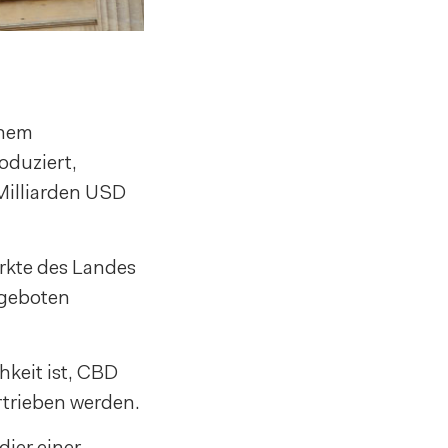
inem
oduziert,
Milliarden USD
rkte des Landes
ngeboten
keit ist, CBD
rtrieben werden.
dier einer