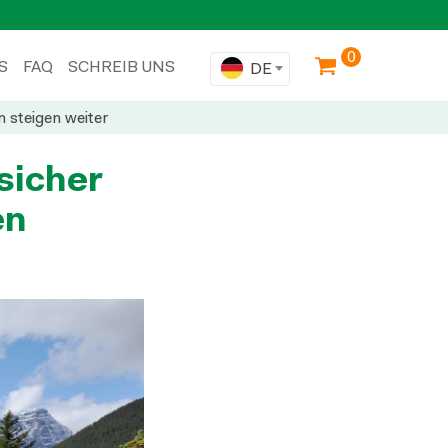
0
S
FAQ
SCHREIB UNS
DE
n steigen weiter
„sicher
en