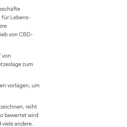
eschäfte
 für Lebens-
ere
rieb von CBD-
f von
etzeslage zum
ten vorlägen, um
zeichnen, reiht
so bewertet wird
viele andere.