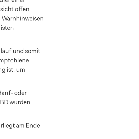
sicht offen
n Warnhinweisen
isten
slauf und somit
empfohlene
g ist, um
Hanf- oder
CBD wurden
rliegt am Ende