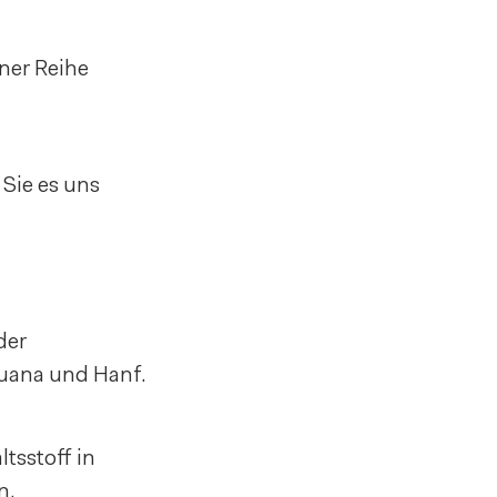
ner Reihe
Sie es uns
der
huana und Hanf.
tsstoff in
n.