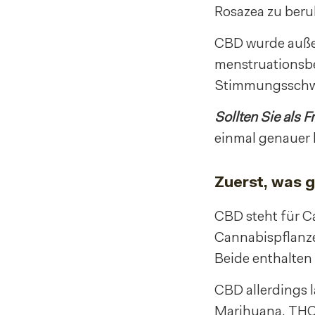
Rosazea zu beru
CBD wurde außer
menstruationsb
Stimmungssch
Sollten Sie als 
einmal genauer 
Zuerst, was 
CBD steht für C
Cannabispflanze
Beide enthalten
CBD allerdings l
Marihuana, THC, 