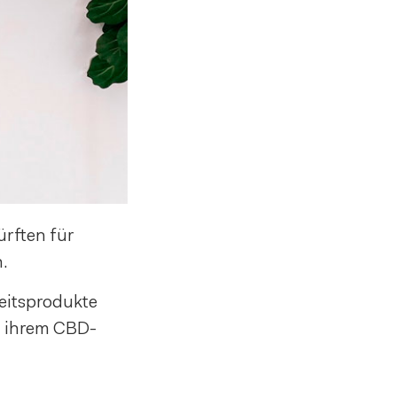
ürften für
.
heitsprodukte
u ihrem CBD-