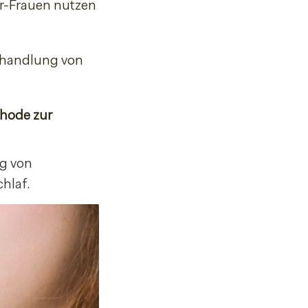
r-Frauen nutzen
Behandlung von
thode zur
ng von
hlaf.