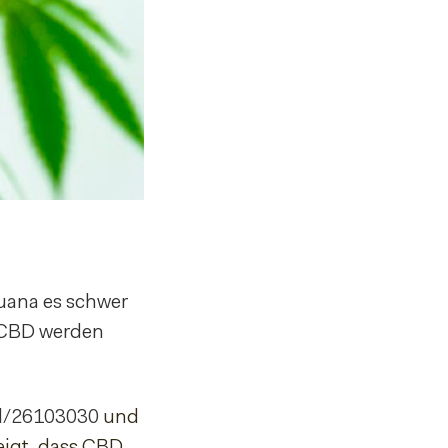
uana es schwer
n CBD werden
d/26103030
und
eigt, dass CBD