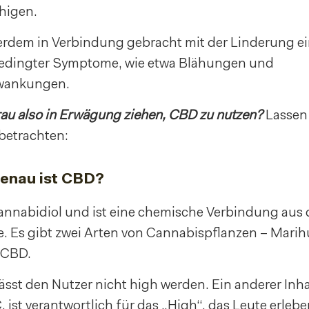
higen.
dem in Verbindung gebracht mit der Linderung ei
edingter Symptome, wie etwa Blähungen und
wankungen.
Frau also in Erwägung ziehen, CBD zu nutzen?
Lassen 
betrachten:
genau ist CBD?
annabidiol und ist eine chemische Verbindung aus 
. Es gibt zwei Arten von Cannabispflanzen – Mari
 CBD.
ässt den Nutzer nicht high werden. Ein anderer Inhal
ist verantwortlich für das „High“, das Leute erlebe