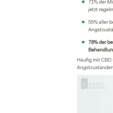
71% der Mi
jetzt rege
55% aller 
Angstzustä
78% der be
Behandlun
Häufig mit CBD 
Angstzuständen