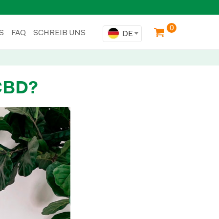
0
S
FAQ
SCHREIB UNS
DE
 CBD?