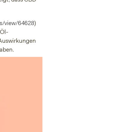
les/view/64628
)
Öl-
 Auswirkungen
aben.