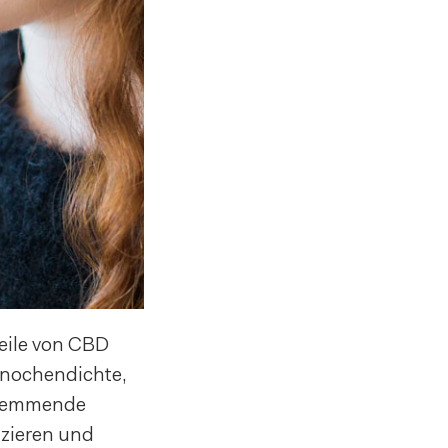
eile von CBD
Knochendichte,
shemmende
uzieren und