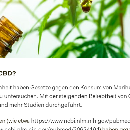
 CBD?
enheit haben Gesetze gegen den Konsum von Marih
 untersuchen. Mit der steigenden Beliebtheit vo
 und mehr Studien durchgeführt.
en (wie etwa
https://www.ncbi.nlm.nih.gov/pubme
ww.ncbi.nlm.nih.gov/pubmed/30624194
) haben gez