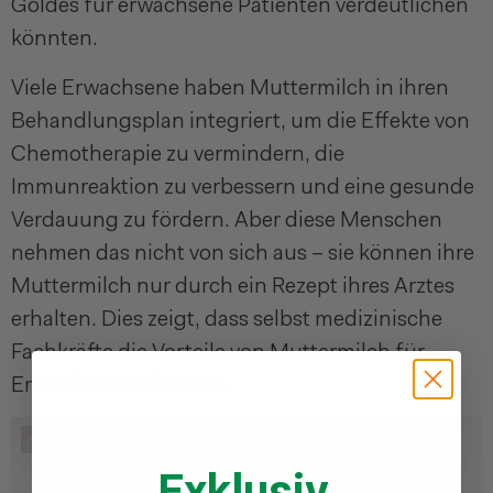
Goldes für erwachsene Patienten verdeutlichen
könnten.
Viele Erwachsene haben Muttermilch in ihren
Behandlungsplan integriert, um die Effekte von
Chemotherapie zu vermindern, die
Immunreaktion zu verbessern und eine gesunde
Verdauung zu fördern. Aber diese Menschen
nehmen das nicht von sich aus – sie können ihre
Muttermilch nur durch ein Rezept ihres Arztes
erhalten. Dies zeigt, dass selbst medizinische
Fachkräfte die Vorteile von Muttermilch für
Erwachsene erkennen.
Exklusiv